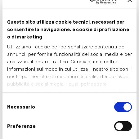
Questo sito utilizza cookie tecnici, necessari per
consentire la navigazione, e cookie di profilazione
o di marketing
Utilizziamo i cookie per personalizzare contenuti ed
annunci, per fornire funzionalità dei social media e per
analizzare il nostro traffico. Condividiamo inoltre
informazioni sul modo in cui utilizza il nostro sito con i
nostri partner che si occupano di analisi dei dati web,
pubblicità e social media, i quali potrebbero
combinarle con altre informazioni che ha fornito loro o
che hanno raccolto dal suo utilizzo dei loro servizi.
Selezione
Necessario
del
consenso
Preferenze
Clicca
qui
per vedere l'elenco punti vendita completo.