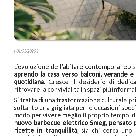
[ 01/03/2026 ]
L’evoluzione dell’abitare contemporaneo st
aprendo la casa verso balconi, verande e g
quotidiana
. Cresce il desiderio di dedic
ritrovare la convivialità in spazi più informali
Si tratta di una trasformazione culturale pr
soltanto una grigliata per le occasioni spec
modo per vivere meglio il proprio tempo, da 
nuovo barbecue elettrico Smeg, pensato 
ricette in tranquillità
, sia chi cerca uno