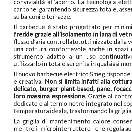
convivialità all’aperto. La tecnologia elet
carbone, garantendo sicurezza totale, assen
su balconi e terrazze.
Il barbecue è stato progettato per minimi
fredde grazie all’isolamento in lana di vet
flusso d’aria controllato, ottimizzato dalla v
una cottura confortevole anche in spazi r
strumento adatto a un uso continuativo
utilizzarlo in totale serenità in qualsiasi m
Il nuovo barbecue elettrico Smeg risponde i
e creativa.
Non si limita infatti alla cottu
delicato, burger plant-based, pane, focac
loro massima espressione
. Grazie al contr
dedicate e al termometro integrato nel cop
temperatura ideale, trasformando la griglia
La griglia di mantenimento calore conse
mentre il microinterruttore - che regola au