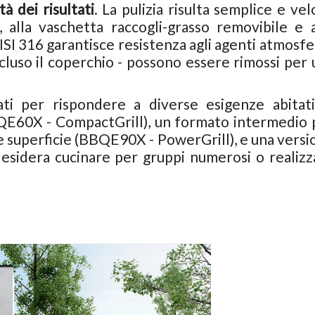
à dei risultati
. La pulizia risulta semplice e ve
i, alla vaschetta raccogli-grasso removibile e a
 AISI 316 garantisce resistenza agli agenti atmosfe
cluso il coperchio - possono essere rimossi per 
ti per rispondere a diverse esigenze abitati
BQE60X - CompactGrill), un formato intermedio 
ni e superficie (BBQE90X - PowerGrill), e una vers
esidera cucinare per gruppi numerosi o realizz