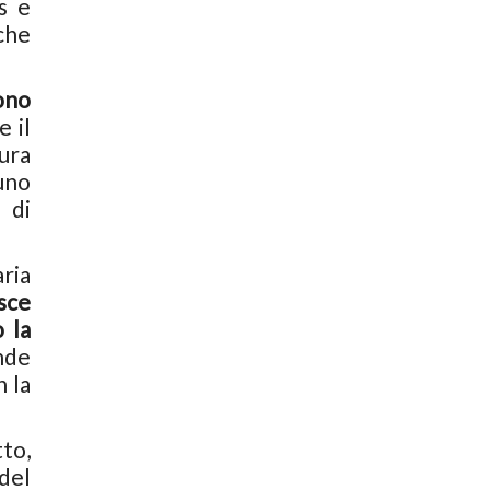
s e
che
ono
e il
cura
uno
 di
ria
esce
 la
nde
 la
to,
del