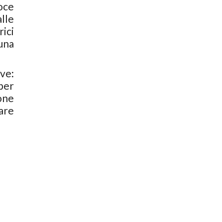
loce
lle
rici
una
ve:
per
ione
are