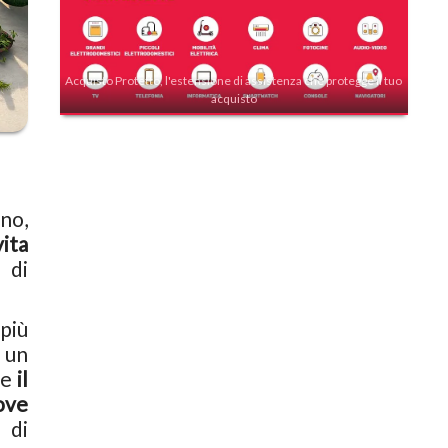
Acquisto Protetto, l'estensione di assistenza che protegge il tuo
acquisto
no,
ita
 di
 più
, un
ce
il
ove
 di