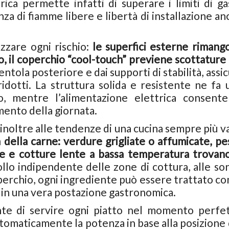
trica permette infatti di superare i limiti di ga
za di fiamme libere e libertà di installazione an
zzare ogni rischio:
le superfici esterne rimang
ro, il coperchio “cool-touch” previene scottature
entola posteriore e dai supporti di stabilità, assi
idotti. La struttura solida e resistente ne fa 
, mentre l’alimentazione elettrica consente
omento della giornata.
noltre alle tendenze di una cucina sempre più va
ra della carne: verdure grigliate o affumicate, p
ce e cotture lente a bassa temperatura trovano
ollo indipendente delle zone di cottura, alle so
erchio, ogni ingrediente può essere trattato con
 in una vera postazione gastronomica.
nte di servire ogni piatto nel momento perfet
tomaticamente la potenza in base alla posizione 